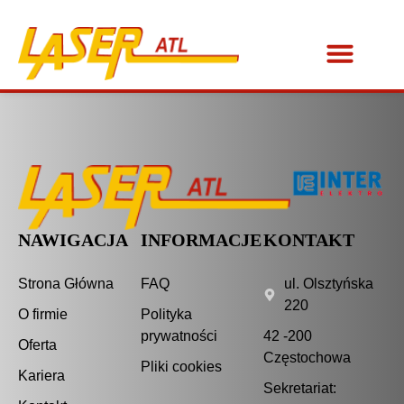
NAWIGACJA
INFORMACJE
KONTAKT
Strona Główna
FAQ
ul. Olsztyńska
220
O firmie
Polityka
prywatności
42 -200
Oferta
Częstochowa
Pliki cookies
Kariera
Sekretariat: