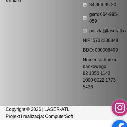
Kontakt
34 366-95-30
gsm: 664-995-
059
poczta@laseratl.c
NIP: 5732336848
BDO: 000008499
Numer rachunku
bankowego:
82 1050 1142
1000 0022 1773
5436
Copyright © 2026 | LASER-ATL
Projekt i realizacja:
ComputerSoft