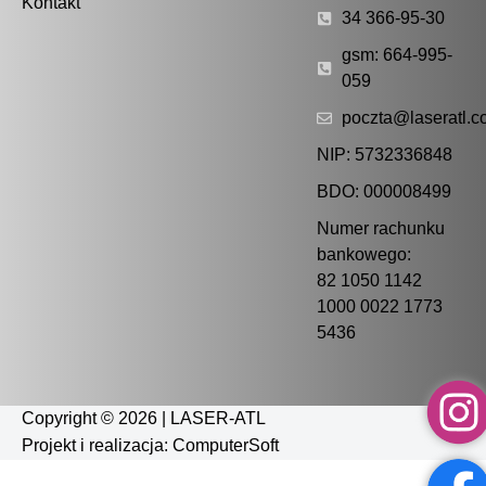
Kontakt
34 366-95-30
gsm: 664-995-
059
poczta@laseratl.c
NIP: 5732336848
BDO: 000008499
Numer rachunku
bankowego:
82 1050 1142
1000 0022 1773
5436
Copyright © 2026 | LASER-ATL
Projekt i realizacja:
ComputerSoft