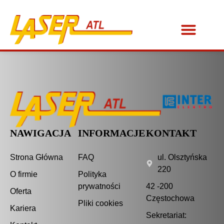
NAWIGACJA
INFORMACJE
KONTAKT
Strona Główna
FAQ
ul. Olsztyńska
220
O firmie
Polityka
prywatności
42 -200
Oferta
Częstochowa
Pliki cookies
Kariera
Sekretariat: