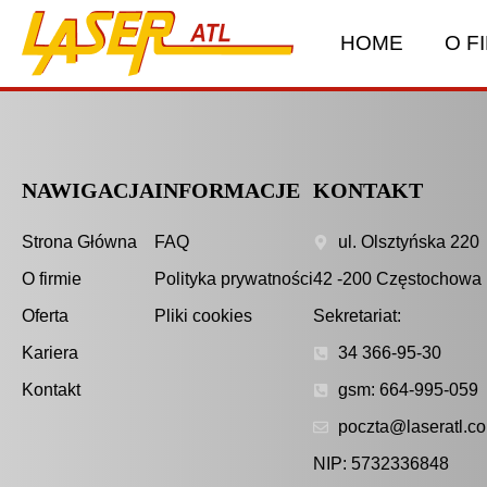
HOME
O F
NAWIGACJA
INFORMACJE
KONTAKT
Strona Główna
FAQ
ul. Olsztyńska 220
O firmie
Polityka prywatności
42 -200 Częstochowa
Oferta
Pliki cookies
Sekretariat:
Kariera
34 366-95-30
Kontakt
gsm: 664-995-059
poczta@laseratl.co
NIP: 5732336848