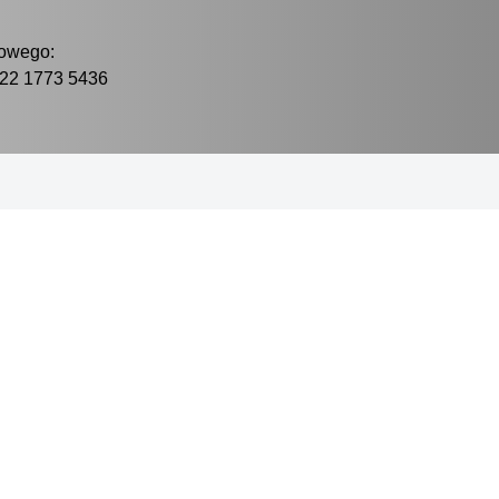
owego:
022 1773 5436