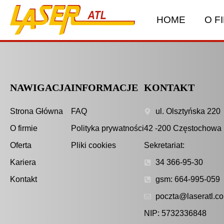
HOME
O F
NAWIGACJA
INFORMACJE
KONTAKT
Strona Główna
FAQ
ul. Olsztyńska 220
O firmie
Polityka prywatności
42 -200 Częstochowa
Oferta
Pliki cookies
Sekretariat:
Kariera
34 366-95-30
Kontakt
gsm: 664-995-059
poczta@laseratl.co
NIP: 5732336848