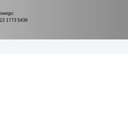
owego:
022 1773 5436