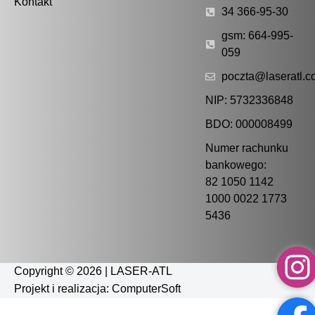
Kontakt
34 366-95-30
gsm: 664-995-
059
poczta@laseratl.c
NIP: 5732336848
BDO: 000008499
Numer rachunku
bankowego:
82 1050 1142
1000 0022 1773
5436
Copyright © 2026 | LASER-ATL
Projekt i realizacja:
ComputerSoft