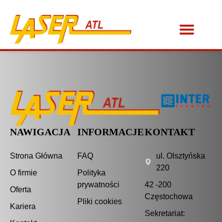
NAWIGACJA
INFORMACJE
KONTAKT
Strona Główna
FAQ
ul. Olsztyńska
220
O firmie
Polityka
prywatności
42 -200
Oferta
Częstochowa
Pliki cookies
Kariera
Sekretariat: