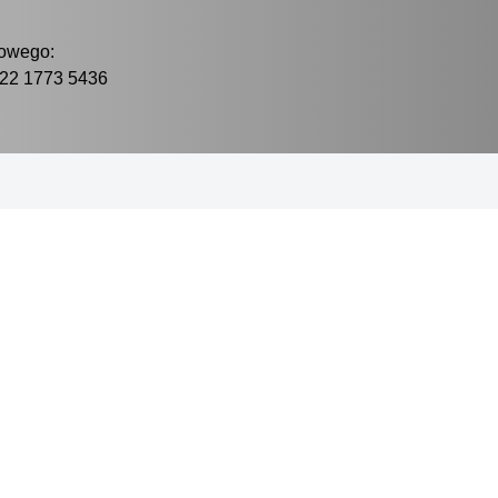
owego:
022 1773 5436