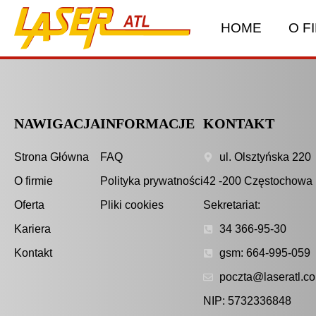
HOME
O F
NAWIGACJA
INFORMACJE
KONTAKT
Strona Główna
FAQ
ul. Olsztyńska 220
O firmie
Polityka prywatności
42 -200 Częstochowa
Oferta
Pliki cookies
Sekretariat:
Kariera
34 366-95-30
Kontakt
gsm: 664-995-059
poczta@laseratl.co
NIP: 5732336848