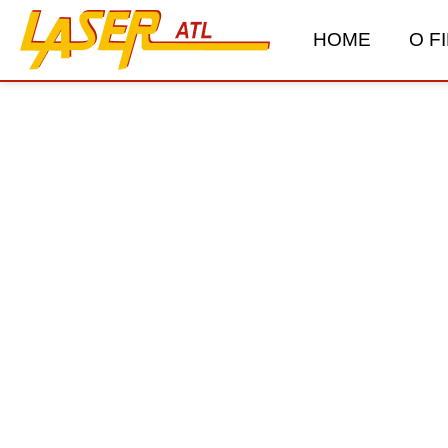
HOME
O F
FAQ – Najczęściej zadaw
Zebraliśmy w jednym miejscu odpowiedzi na najczęśc
LASER-ATL. Dowiesz się tutaj więcej o produkta
zasadach dostawy, płatnościach oraz wsparciu tech
konieczności kontaktu.