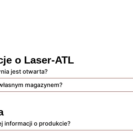
cje o Laser-ATL
nia jest otwarta?
e własnym magazynem?
a
 informacji o produkcie?