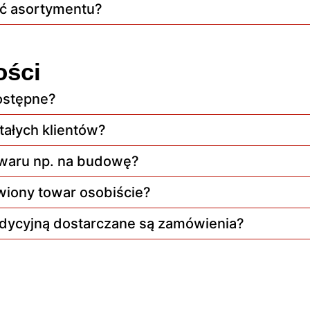
ść asortymentu?
ości
dostępne?
stałych klientów?
owaru np. na budowę?
iony towar osobiście?
edycyjną dostarczane są zamówienia?