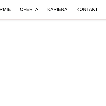
IRMIE
OFERTA
KARIERA
KONTAKT
ane pytania w LASER-ATL
iej pojawiające się pytania dotyczące naszej hurtowni
ch, dostępności w oddziałach Częstochowa, Gliwice
nicznym. Dzięki temu szybciej znajdziesz potrzebne in