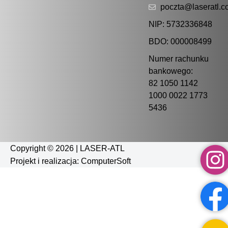
poczta@laseratl.c
NIP: 5732336848
BDO: 000008499
Numer rachunku
bankowego:
82 1050 1142
1000 0022 1773
5436
Copyright © 2026 | LASER-ATL
Projekt i realizacja:
ComputerSoft