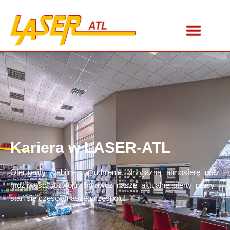
Kariera w LASER-ATL
Oferujemy stabilne zatrudnienie, przyjazną atmosferę oraz
możliwości rozwoju. Sprawdź nasze aktualne oferty pracy i
stań się częścią naszego zespołu!